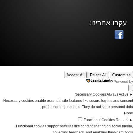
עקבו אחרינו:
Accept All
Reject All
Customize
Powered by
Necessary Cookies
Always Active
►
Necessary cookies enable essential site features like secure log-ins and consent
preference adjustments. They do not store personal data.
None
Functional Cookies
Remark
►
Functional cookies support features like content sharing on social media,
collecting feedback, and enabling third-party tools.