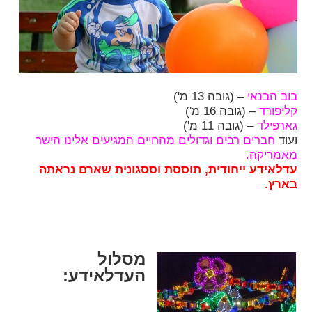
בוב הבנאי
– (גובה 13 מ')
קליפורד
– (גובה 16 מ')
גארפילד
– (גובה 11 מ')
ועוד
חברים רבים וגדולים מהחיים המגיעים אלינו הישר
מאמריקה.
עדלאידע ייחודית, תוססת וססגונית שארם נראתה
בארץ.
מסלול
העדלאידע: