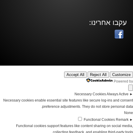
עקבו אחרינו:
Accept All
Reject All
Customize
Powered by
Necessary Cookies
Always Active
►
Necessary cookies enable essential site features like secure log-ins and consent
preference adjustments. They do not store personal data.
None
Functional Cookies
Remark
►
Functional cookies support features like content sharing on social media,
collecting feedback, and enabling third-party tools.