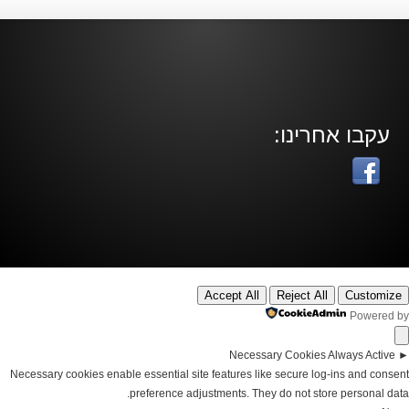
עקבו אחרינו:
Accept All
Reject All
Customize
Powered by
Necessary Cookies
Always Active
►
Necessary cookies enable essential site features like secure log-ins and consent
preference adjustments. They do not store personal data.