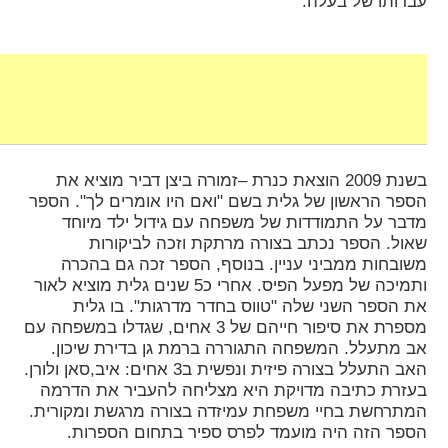
עבדותו של בעלה.
בשנת 2009 הוצאת כנרת –זמורה ביצן דביר מוציא את
הספר הראשון של גלית בשם "ואם היו אומרים לך". הספר
מדבר על התמודדות של משפחה עם גידול ילד מיוחד
שאול. הספר נכתב בצורה מרתקת וזכה לביקורות
משובחות ממביני עניין. בנוסף, הספר זכה גם בהכרה
ותמיכה של מפעל הפיס. אחרי כ5 שנים גלית מוציא לאור
את הספר השני שלה "טווס בחדר מדרגות". בו גלית
מספרת את סיפור חייהם של 3 אחים, שגדלו במשפחה עם
אב מתעלל. המשפחה התגוררה ברמת גן בדירת שיכון.
האב התעלל בצורה פיזית ונפשית ב3 אחים: איב,סאן ולורן.
בעזרת כתיבה מדויקת היא מצליחה להעביר את הדרמה
המתרחשת בחיי משפחת עמיזדה בצורה מרגשת ומקורית.
הספר הזה היה מועמד לפרס ספיר בתחום הספרות.