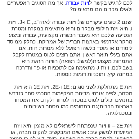
לכם להגיש בקשה ל
ויזת עבודה
. אך מה הסוגים האפשריים
ולאילו מקרים הם מתאימים?
ישנם 2 סוגים עיקריים של ויזות עבודה לארה"ב, E ו-J. ויזת
J היא ויזת חילופי מבקרים והיא מתאימה במקרה ומטרת
הנסיעה שלכם היא מעבר הכשרה מקצועית, עבודה וביצוע
מחקר אקדמאי בארצות הברית של אמריקה, כחלק ממוסד
לימודים או מוסד כלשהו הפועל ללא מטרות רווח. אם
אתם בעלי תואר ראשון ואתם רוצים לטוס במטרה לקבל
התמחות מקצועית(למשל: רפואה) הוויזה הזאת היא
בשבילכם. ויזת J מתאימה גם לתוכניות או-פר והדרכה
במחנה קיץ, ותוכניות דומות נוספות.
ויזת E מתחלקת לשני סוגים: 1E ו-2E. ויזת 1E היא ויזת
מסחר, לפיה אזרחי מדינות המקיימות הסכמי סחר כנדרש
בתנאים יכולים לטוס במטרה לסחור ולקדם את המסחר
בארצות הברית(גם בתחומים כמו מסחר בשירותים
ובטכנולוגיה.
ויזת 2E – זו ויזה שנפתחה לישראלים לא מזמן והיא ויזה
המיועדת למשקיעים: אנשים המבקשים להקים חברה, או
להשקיע ולפתח חברה בה השקיעו. כיצד ידוע לנו כי המצב