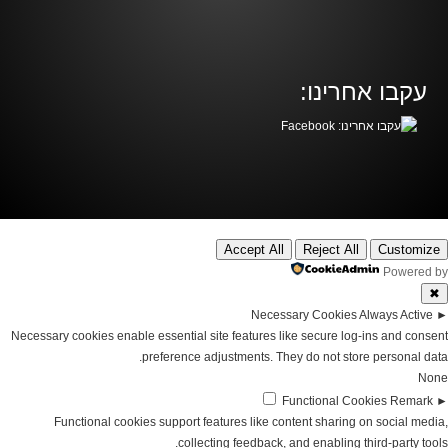
עקבו אחרינו:
Accept All
Reject All
Customize
Powered by
✖
Necessary Cookies
Always Active
►
Necessary cookies enable essential site features like secure log-ins and consent
preference adjustments. They do not store personal data.
None
Functional Cookies
Remark
►
Functional cookies support features like content sharing on social media,
collecting feedback, and enabling third-party tools.