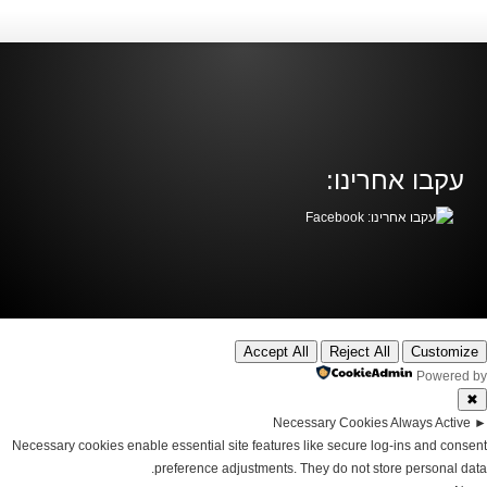
עקבו אחרינו:
Accept All
Reject All
Customize
Powered by
✖
Necessary Cookies
Always Active
►
Necessary cookies enable essential site features like secure log-ins and consent
preference adjustments. They do not store personal data.