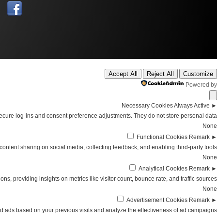
Accept All
Reject All
Customize
Powered by
Necessary Cookies
Always Active
►
secure log-ins and consent preference adjustments. They do not store personal data.
None
Functional Cookies
Remark
►
content sharing on social media, collecting feedback, and enabling third-party tools.
None
Analytical Cookies
Remark
►
ions, providing insights on metrics like visitor count, bounce rate, and traffic sources.
None
Advertisement Cookies
Remark
►
d ads based on your previous visits and analyze the effectiveness of ad campaigns.